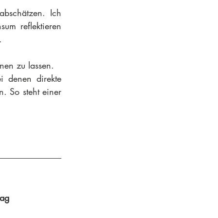
bschätzen. Ich 
m reflektieren 
.
nen zu lassen.
i denen direkte 
 So steht einer 
tag