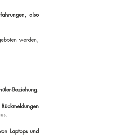
fahrungen, also 
geboten werden, 
hüler-Beziehung
. 
e Rückmeldungen 
aus.
von Laptops und 