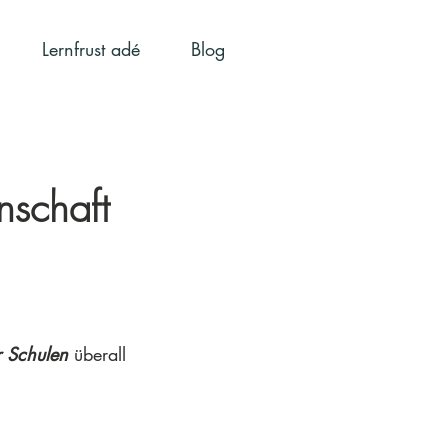
Lernfrust adé
Blog
nschaft
r Schulen
 überall 