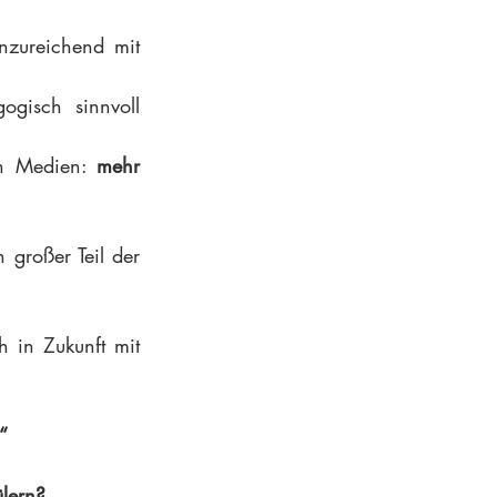
zureichend mit 
isch sinnvoll 
en Medien: 
mehr 
 großer Teil der 
 in Zukunft mit 
“
lern?