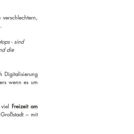
verschlechtern, 
.
ops - sind 
nd die 
Digitalisierung 
ders wenn es um 
viel 
Freizeit am 
Großstadt – mit 