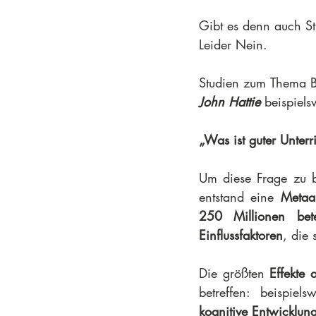
Gibt es denn auch St
Leider Nein.
Studien zum Thema Bi
John Hattie 
beispiels
„Was ist guter Unterr
Um diese Frage zu b
entstand eine 
Metaa
250 Millionen bete
Einflussfaktoren
, die 
Die größten 
Effekte 
betreffen: beispiel
kognitive Entwicklung