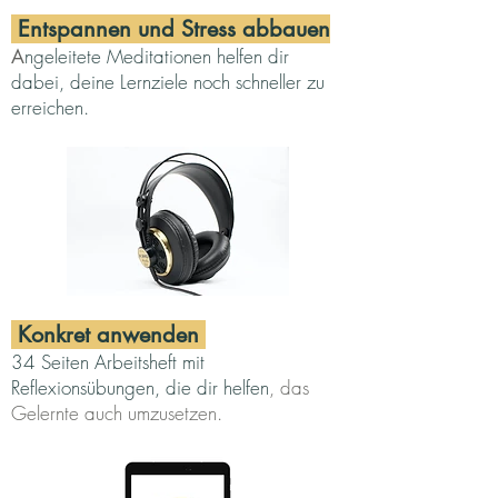
Entspannen und Stress abbauen
ngeleitete Meditationen helfen dir
A
dabei, deine Lernziele noch schneller zu
erreichen.
Konkret anwenden
34 Seiten Arbeitshe
ft mit
Re
fl
exionsübungen, die dir helfen
, das
Gelernte auch umzusetzen.