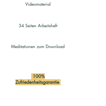
Videomaterial
34 Seiten Arbeitsheft
Meditationen zum Download
100%
Zufriedenheitsgarantie
Dein Erfolgspaket
Lernfrust adè - Mit Freude &